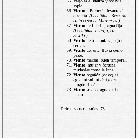
Viejo es el
viento
y todavía
sopla.
Viento
a Berbería, levante al
otro día.
(Localidad: Berbería
en la costa de Marruecos.)
Viento
de Lebrija, agua fija.
(Localidad: Lebrija, en
Sevilla.)
Viento
de tramontana, agua
cercana.
Viento
del este, lluvia como
peste.
Viento
marzal, buen temporal.
Viento
, mujer y fortuna,
mudables como la luna.
Viento
regañón (oeste) ni
agua, ni sol, ni abrigo en
ningún rincón.
Viento
solano, agua en la
mano.
Refranes encontrados: 73