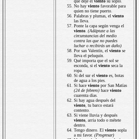
que deje el
viento
su soplo.
No hay
viento
favorable para
quien no tiene puerto.
Palabras y plumas, el
viento
las lleva.
Ponte la capa según venga el
viento
.
(Adáptate a las
circunstancias del medio
contra las que no puedes
luchar o recibirás un daño)
Por san Valentín, el
viento
se
lleva el peluquín.
Qué importa que el sol se
esconda, si el
viento
seca la
ropa.
Si del sur el
viento
es, botas
de agua a los pies.
Si hace
viento
por San Matías
(24 de febrero)
hace
viento
cuarenta días.
Si hay agua después del
viento
, tu barco estará
contento.
Si viene lluvia y después
viento
, arria todo o métete
dentro.
Tengo dinero. El
viento
sopla
a mi favor.
(Progresar)