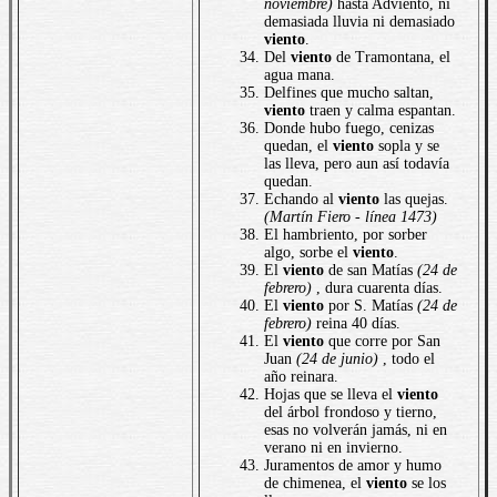
noviembre)
hasta Adviento, ni
demasiada lluvia ni demasiado
viento
.
Del
viento
de Tramontana, el
agua mana.
Delfines que mucho saltan,
viento
traen y calma espantan.
Donde hubo fuego, cenizas
quedan, el
viento
sopla y se
las lleva, pero aun así todavía
quedan.
Echando al
viento
las quejas.
(Martín Fiero - línea 1473)
El hambriento, por sorber
algo, sorbe el
viento
.
El
viento
de san Matías
(24 de
febrero)
, dura cuarenta días.
El
viento
por S. Matías
(24 de
febrero)
reina 40 días.
El
viento
que corre por San
Juan
(24 de junio)
, todo el
año reinara.
Hojas que se lleva el
viento
del árbol frondoso y tierno,
esas no volverán jamás, ni en
verano ni en invierno.
Juramentos de amor y humo
de chimenea, el
viento
se los