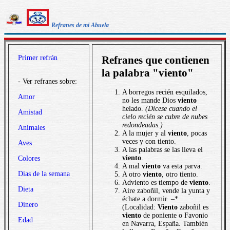
Refranes de mi Abuela
Primer refrán
Refranes que contienen
la palabra "viento"
- Ver refranes sobre:
A borregos recién esquilados,
Amor
no les mande Dios
viento
helado.
(Dícese cuando el
Amistad
cielo recién se cubre de nubes
redondeadas.)
Animales
A la mujer y al
viento
, pocas
veces y con tiento.
Aves
A las palabras se las lleva el
viento
.
Colores
A mal
viento
va esta parva.
Dias de la semana
A otro
viento
, otro tiento.
Adviento es tiempo de
viento
.
Dieta
Aire zaboñil, vende la yunta y
échate a dormir. –*
Dinero
(Localidad:
Viento
zaboñil es
viento
de poniente o Favonio
Edad
en Navarra, España. También