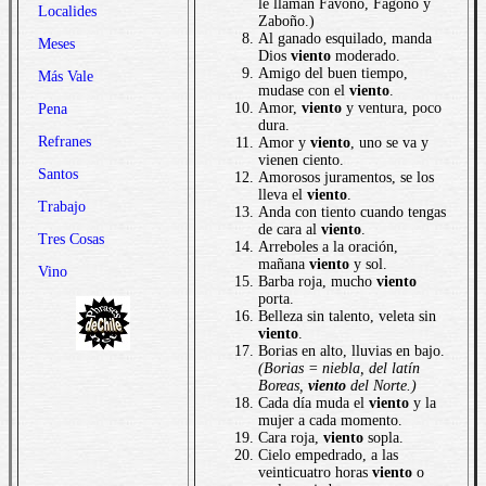
le llaman Favoño, Fagoño y
Localides
Zaboño.)
Al ganado esquilado, manda
Meses
Dios
viento
moderado.
Amigo del buen tiempo,
Más Vale
mudase con el
viento
.
Amor,
viento
y ventura, poco
Pena
dura.
Refranes
Amor y
viento
, uno se va y
vienen ciento.
Santos
Amorosos juramentos, se los
lleva el
viento
.
Trabajo
Anda con tiento cuando tengas
de cara al
viento
.
Tres Cosas
Arreboles a la oración,
mañana
viento
y sol.
Vino
Barba roja, mucho
viento
porta.
Belleza sin talento, veleta sin
viento
.
Borias en alto, lluvias en bajo.
(Borias = niebla, del latín
Boreas
,
viento
del Norte.)
Cada día muda el
viento
y la
mujer a cada momento.
Cara roja,
viento
sopla.
Cielo empedrado, a las
veinticuatro horas
viento
o