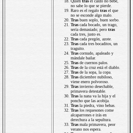
Quien
tras
el caldo no bebe,
no sabe lo que se pierde.
Raro es el regalo
tras
el que
no se esconde algo malo.
Tras
buen soplo, buen sorbo.
Tras
cada bocado, un trago,
sería demasiado; pero
tras
cada tres, justo es.
Tras
cada pregón, azote.
Tras
cada tres bocaditos, un
traguito.
Tras
cornudo, apaleado y
mándale bailar.
Tras
de cuernos palos.
Tras
de la cruz está el diablo.
Tras
de la sopa, la copa.
Tras
diciembre nubiloso,
viene enero polvoroso.
Tras
invierno desechable,
primavera detestable.
Tras
la nana va la hija y el
poncho que las acobija.
Tras
la piedra, vino bebas.
Tras
los requesones come
alcaparrones e irás en
derechura a la sepultura.
Tras
mala primavera, peor
verano nos espera.