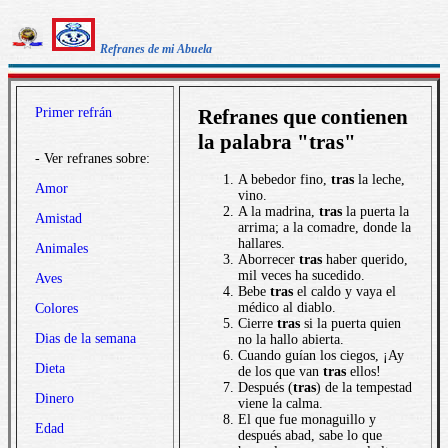
Refranes de mi Abuela
Primer refrán
Refranes que contienen
la palabra "tras"
- Ver refranes sobre:
A bebedor fino,
tras
la leche,
Amor
vino.
A la madrina,
tras
la puerta la
Amistad
arrima; a la comadre, donde la
hallares.
Animales
Aborrecer
tras
haber querido,
mil veces ha sucedido.
Aves
Bebe
tras
el caldo y vaya el
médico al diablo.
Colores
Cierre
tras
si la puerta quien
Dias de la semana
no la hallo abierta.
Cuando guían los ciegos, ¡Ay
Dieta
de los que van
tras
ellos!
Después (
tras
) de la tempestad
Dinero
viene la calma.
El que fue monaguillo y
Edad
después abad, sabe lo que