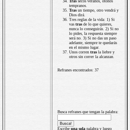
Tras
secos veranos, otoños
tempranos.
Tras
un tiempo, otro vendrá y
Dios dirá.
Tres reglas de la vida: 1) Si
vas
tras
de lo que quieres,
nunca lo conseguirás. 2) Si no
lo pides, la respuesta siempre
será no. 3) Si no das un paso
adelante, siempre te quedarás
en el mismo lugar.
Unos corren
tras
la liebre y
otros sin correr la alcanzan.
Refranes encontrados: 37
Busca refranes que tengan la palabra:
Escribe
una sola
palabra y luego