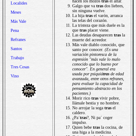
hacen los mozos
tras
el altar.
Localides
Galgo que va
tras
dos liebres,
sin ninguna vuelve.
Meses
La hija
tras
el varón, arranca
las telas del corazón.
Más Vale
La tristeza que más duele es la
que
tras
placer viene.
Pena
Las deudas desaparecen
tras
la
Refranes
muerte del acreedor.
Más vale diablo conocido, que
Santos
santo por conocer.
(Es una
variación pintoresca de la
Trabajo
expresión "más vale lo malo
conocido que lo bueno por
Tres Cosas
conocer". En general era
usada por psiquiá
tras
de edad
Vino
avanzada, entre otros refranes,
para evaluar la capacidad de
pensamiento abstracto en los
pacientes.)
Morir rico
tras
vivir pobre,
llámale bestia y no hombre.
No arrojar la soga
tras
el
caldero.
¿Pa´
tras
?, Ni pa´ coger
impulso.
Quien bebe
tras
la cocina, de
una higa a la medicina.