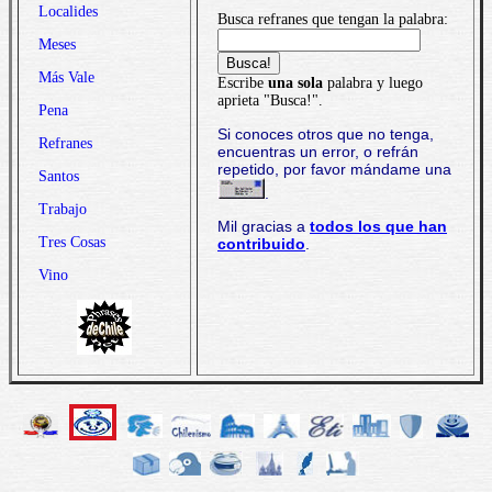
Localides
Busca refranes que tengan la palabra:
Meses
Más Vale
Escribe
una sola
palabra y luego
aprieta "Busca!".
Pena
Si conoces otros que no tenga,
Refranes
encuentras un error, o refrán
repetido, por favor mándame una
Santos
.
Trabajo
Mil gracias a
todos los que han
Tres Cosas
contribuido
.
Vino