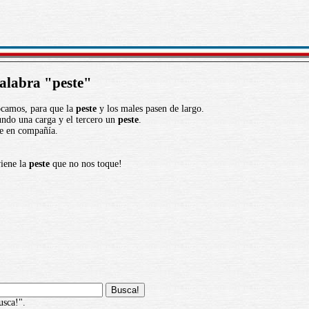
palabra "peste"
camos, para que la
peste
y los males pasen de largo.
undo una carga y el tercero un
peste
.
re en compañía.
viene la
peste
que no nos toque!
usca!".