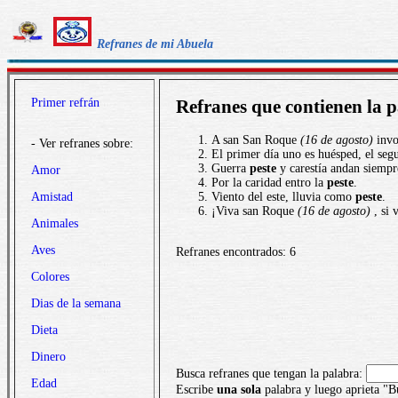
Refranes de mi Abuela
Primer refrán
Refranes que contienen la 
A san San Roque
(16 de agosto)
invo
- Ver refranes sobre:
El primer día uno es huésped, el seg
Guerra
peste
y carestía andan siemp
Amor
Por la caridad entro la
peste
.
Amistad
Viento del este, lluvia como
peste
.
¡Viva san Roque
(16 de agosto)
, si 
Animales
Aves
Refranes encontrados: 6
Colores
Dias de la semana
Dieta
Dinero
Busca refranes que tengan la palabra:
Edad
Escribe
una sola
palabra y luego aprieta "B