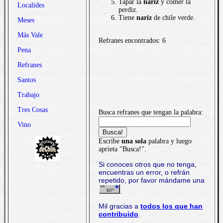
Tapar la
nariz
y comer la
Localides
perdiz.
Tiene
nariz
de chile verde.
Meses
Más Vale
Refranes encontrados: 6
Pena
Refranes
Santos
Trabajo
Tres Cosas
Busca refranes que tengan la palabra:
Vino
Escribe
una sola
palabra y luego
aprieta "Busca!".
Si conoces otros que no tenga,
encuentras un error, o refrán
repetido, por favor mándame una
.
Mil gracias a
todos los que han
contribuido
.