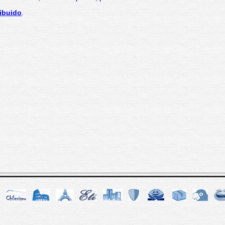
ibuido
.