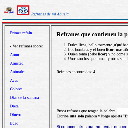
Refranes de mi Abuela
Primer refrán
Refranes que contienen la p
Dulce
licor
, bello tormento ¿Qué ha
- Ver refranes sobre:
Los hombres y el buen
licor
, más añ
Quien toma (bebe
licor
) y no come s
Amor
Unos son los que toman y otros son 
Amistad
Animales
Refranes encontrados: 4
Aves
Colores
Dias de la semana
Dieta
Busca refranes que tengan la palabra:
Dinero
Escribe
una sola
palabra y luego aprieta "B
Edad
Si conoces otros que no tenga, encuent