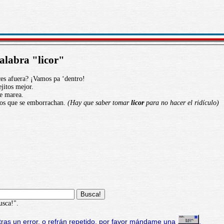
alabra "licor"
ces afuera? ¡Vamos pa ‘dentro!
ejitos mejor.
e marea.
los que se emborrachan.
(Hay que saber tomar
licor
para no hacer el ridículo)
usca!".
ras un error, o refrán repetido, por favor mándame una
.