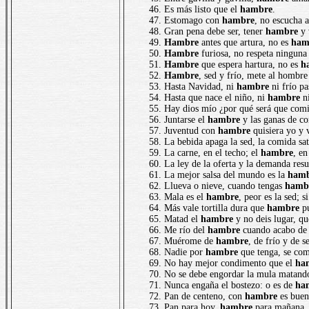
Es más listo que el
hambre
.
Estomago con
hambre
, no escucha a
Gran pena debe ser, tener
hambre
y 
Hambre
antes que artura, no es
ham
Hambre
furiosa, no respeta ninguna
Hambre
que espera hartura, no es
h
Hambre
, sed y frío, mete al hombre
Hasta Navidad, ni
hambre
ni frío pa
Hasta que nace el niño, ni
hambre
ni
Hay dios mío ¿por qué será que comi
Juntarse el
hambre
y las ganas de c
Juventud con
hambre
quisiera yo y 
La bebida apaga la sed, la comida sat
La carne, en el techo; el
hambre
, en
La ley de la oferta y la demanda res
La mejor salsa del mundo es la
ham
Llueva o nieve, cuando tengas
hamb
Mala es el
hambre
, peor es la sed; 
Más vale tortilla dura que
hambre
pu
Matad el
hambre
y no deis lugar, qu
Me río del
hambre
cuando acabo de 
Muérome de
hambre
, de frío y de s
Nadie por
hambre
que tenga, se com
No hay mejor condimento que el
ha
No se debe engordar la mula matan
Nunca engaña el bostezo: o es de
ha
Pan de centeno, con
hambre
es buen
Pan para hoy,
hambre
para mañana