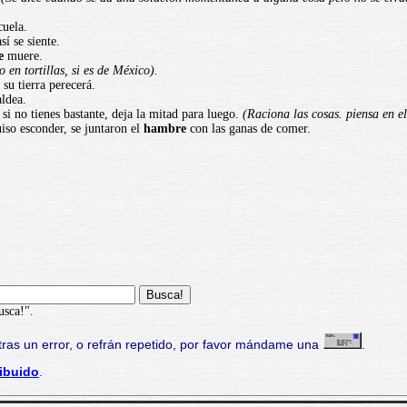
.
uela.
sí se siente.
e
muere.
o en tortillas, si es de México).
su tierra perecerá.
aldea.
 si no tienes bastante, deja la mitad para luego.
(Raciona las cosas. piensa en e
iso esconder, se juntaron el
hambre
con las ganas de comer.
usca!".
ras un error, o refrán repetido, por favor mándame una
.
ibuido
.