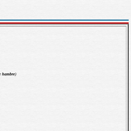
de
hambre
)