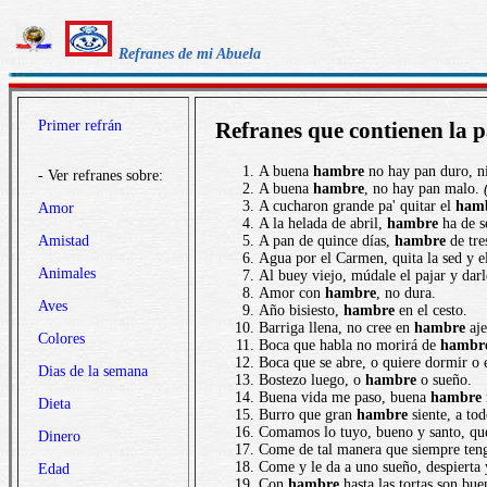
Refranes de mi Abuela
Primer refrán
Refranes que contienen la
A buena
hambre
no hay pan duro, ni
- Ver refranes sobre:
A buena
hambre
, no hay pan malo.
A cucharon grande pa' quitar el
ham
Amor
A la helada de abril,
hambre
ha de s
Amistad
A pan de quince días,
hambre
de tre
Agua por el Carmen, quita la sed y 
Animales
Al buey viejo, múdale el pajar y darle
Amor con
hambre
, no dura.
Aves
Año bisiesto,
hambre
en el cesto.
Barriga llena, no cree en
hambre
aje
Colores
Boca que habla no morirá de
hambr
Boca que se abre, o quiere dormir o
Dias de la semana
Bostezo luego, o
hambre
o sueño.
Buena vida me paso, buena
hambre
Dieta
Burro que gran
hambre
siente, a tod
Comamos lo tuyo, bueno y santo, qu
Dinero
Come de tal manera que siempre ten
Come y le da a uno sueño, despierta 
Edad
Con
hambre
hasta las tortas son bue