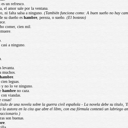
a es un refresco.
a, el amor sale por la ventana.
o, ni falta salsa a ninguno.
(También funciona como: A buen sueño no hay cam
 de su dueño es
hambre
, pereza, o sueño.
(El bostezo)
ece.
ho comer, cien mil.
o muere.
.
o.
casi a ninguno.
a.
s levanta.
 a muchos.
hambre
.
 cien leguas.
e
y no lo ve ninguno.
ne
hambre
no caza.
a con viandas.
e cosas!
título de una novela sobre la guerra civil española - La novela debe su título, 
 la autora en la cita que abre el libro, con esa fórmula contestó un labriego a
eaccionario.)
bras son buenas.
bre
.
illa.