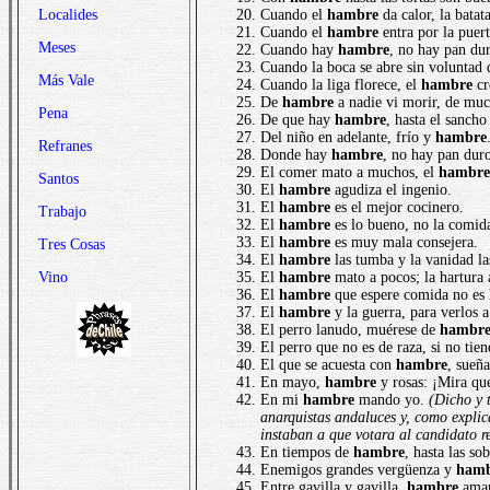
Localides
Cuando el
hambre
da calor, la batat
Cuando el
hambre
entra por la puert
Meses
Cuando hay
hambre
, no hay pan dur
Cuando la boca se abre sin voluntad
Más Vale
Cuando la liga florece, el
hambre
cr
De
hambre
a nadie vi morir, de muc
Pena
De que hay
hambre
, hasta el sanch
Del niño en adelante, frío y
hambre
Refranes
Donde hay
hambre
, no hay pan dur
El comer mato a muchos, el
hambre
Santos
El
hambre
agudiza el ingenio.
El
hambre
es el mejor cocinero.
Trabajo
El
hambre
es lo bueno, no la comid
El
hambre
es muy mala consejera.
Tres Cosas
El
hambre
las tumba y la vanidad la
Vino
El
hambre
mato a pocos; la hartura
El
hambre
que espere comida no es
El
hambre
y la guerra, para verlos a
El perro lanudo, muérese de
hambr
El perro que no es de raza, si no tie
El que se acuesta con
hambre
, sueñ
En mayo,
hambre
y rosas: ¡Mira qu
En mi
hambre
mando yo.
(Dicho y 
anarquistas andaluces y, como explica
instaban a que votara al candidato r
En tiempos de
hambre
, hasta las so
Enemigos grandes vergüenza y
ham
Entre gavilla y gavilla,
hambre
amar