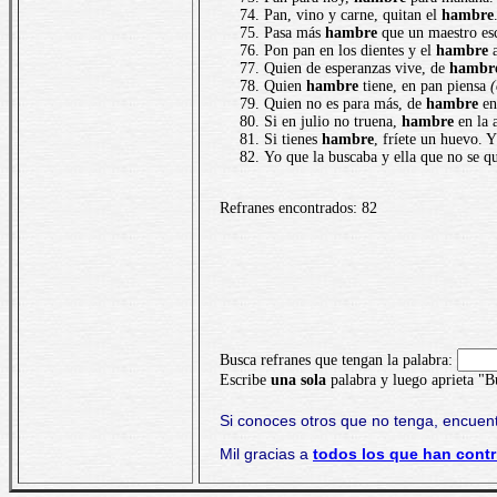
Pan, vino y carne, quitan el
hambre
Pasa más
hambre
que un maestro esc
Pon pan en los dientes y el
hambre
a
Quien de esperanzas vive, de
hambr
Quien
hambre
tiene, en pan piensa
(
Quien no es para más, de
hambre
en 
Si en julio no truena,
hambre
en la 
Si tienes
hambre
, fríete un huevo. Y
Yo que la buscaba y ella que no se qu
Refranes encontrados: 82
Busca refranes que tengan la palabra:
Escribe
una sola
palabra y luego aprieta "B
Si conoces otros que no tenga, encuent
Mil gracias a
todos los que han contr