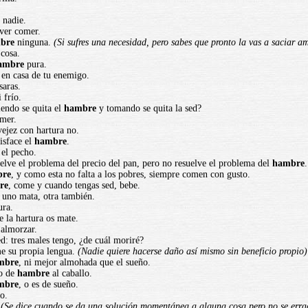
 nadie.
ver comer.
bre
ninguna.
(Si sufres una necesidad, pero sabes que pronto la vas a saciar a
 cosa.
ambre
pura.
 en casa de tu enemigo.
saras.
 frío.
endo se quita el
hambre
y tomando se quita la sed?
omer.
vejez con hartura no.
isface el
hambre
.
 el pecho.
uelve el problema del precio del pan, pero no resuelve el problema del
hambre
.
bre
, y como esta no falta a los pobres, siempre comen con gusto.
re
, come y cuando tengas sed, bebe.
si uno mata, otra también.
ra.
e la hartura os mate.
almorzar.
ed: tres males tengo, ¿de cuál moriré?
e su propia lengua.
(Nadie quiere hacerse daño así mismo sin beneficio propio)
mbre
, ni mejor almohada que el sueño.
do de
hambre
al caballo.
mbre
, o es de sueño.
o.
.
(Se dice cuando se da una solución momentánea a alguna cosa pero no se erra