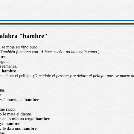
 palabra "hambre"
 se moja en vino puro.
(También funciona con: A buen sueño, no hay mala cama.)
bre
.
eguir.
s semanas.
el
hambre
.
 a él en el pellejo.
(O múdale el pesebre y te dejara el pellejo, pues se muere 
na.
e
.
 está muerta de
hambre
.
me rasco.
o le mete el diente.
e de lo mío no tengo
hambre
.
gas
hambre
.
y le da a uno
hambre
.
nas.