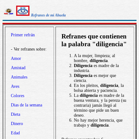
Refranes de mi Abuela
Primer refrán
Refranes que contienen
la palabra "diligencia"
- Ver refranes sobre:
A la mujer, limpieza; al
Amor
hombre,
diligencia
.
Diligencia
es madre de la
Amistad
industria.
Diligencia
es mejor que
Animales
ciencia.
En los pleitos,
diligencia
, la
Aves
bolsa abierta y paciencia.
La
diligencia
es madre de la
Colores
buena ventura, y la pereza (su
Dias de la semana
contraria) jamás llegó al
término que pide un buen
Dieta
deseo.
No hay mejor herencia, que
Dinero
trabajo y
diligencia
.
Edad