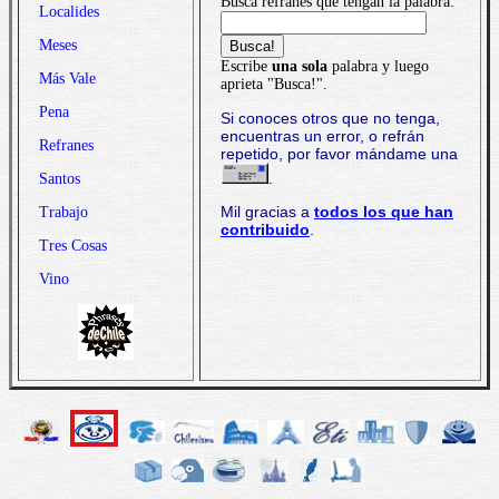
Busca refranes que tengan la palabra:
Localides
Meses
Escribe
una sola
palabra y luego
Más Vale
aprieta "Busca!".
Pena
Si conoces otros que no tenga,
encuentras un error, o refrán
Refranes
repetido, por favor mándame una
.
Santos
Mil gracias a
todos los que han
Trabajo
contribuido
.
Tres Cosas
Vino