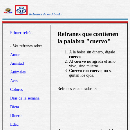
Refranes de mi Abuela
Primer refrán
Refranes que contienen
la palabra "cuervo"
- Ver refranes sobre:
A la bolsa sin dinero, dígale
Amor
cuervo
.
Al
cuervo
no agrada el asno
Amistad
vivo, sino muerto.
Cuervo
con
cuervo
, no se
Animales
quitan los ojos.
Aves
Refranes encontrados: 3
Colores
Dias de la semana
Dieta
Dinero
Edad