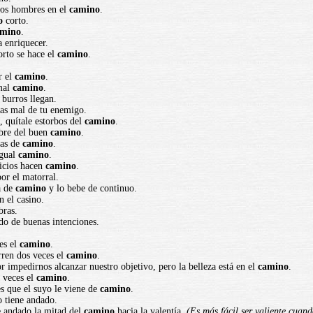
 los hombres en el
camino
.
o
corto.
amino
.
 enriquecer.
rto se hace el
camino
.
r el
camino
.
 mal
camino
.
 burros llegan.
gas mal de tu enemigo.
 quítale estorbos del
camino
.
bre del buen
camino
.
uas de
camino
.
igual
camino
.
icios hacen
camino
.
or el matorral.
a de
camino
y lo bebe de continuo.
n el casino.
bras.
do de buenas intenciones.
es el
camino
.
rren dos veces el
camino
.
r impedirnos alcanzar nuestro objetivo, pero la belleza está en el
camino
.
 veces el
camino
.
es que el suyo le viene de
camino
.
o tiene andado.
e andado la mitad del
camino
hacia la valentía.
(Es más fácil ser valiente cuan