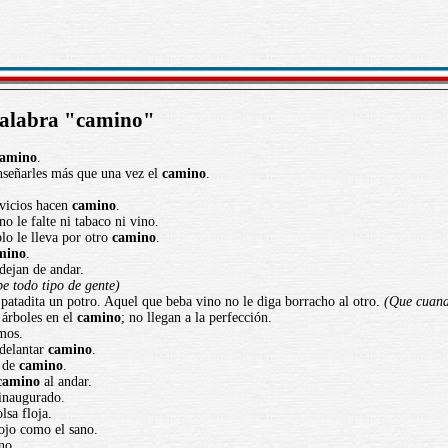
 palabra "camino"
camino
.
nseñarles más que una vez el
camino
.
vicios hacen
camino
.
no le falte ni tabaco ni vino.
lo le lleva por otro
camino
.
mino
.
dejan de andar.
e todo tipo de gente)
 patadita un potro. Aquel que beba vino no le diga borracho al otro.
(Que cuand
árboles en el
camino
; no llegan a la perfección.
mos.
delantar
camino
.
r de
camino
.
camino
al andar.
inaugurado.
sa floja.
ojo como el sano.
no.