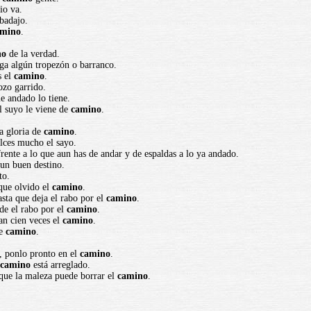
io va.
 badajo.
amino
.
no
de la verdad.
nga algún tropezón o barranco.
s el
camino
.
ozo garrido.
ue andado lo tiene.
l suyo le viene de
camino
.
la gloria de
camino
.
alces mucho el sayo.
frente a lo que aun has de andar y de espaldas a lo ya andado.
 un buen destino.
to.
 que olvido el
camino
.
asta que deja el rabo por el
camino
.
de el rabo por el
camino
.
an cien veces el
camino
.
re
camino
.
, ponlo pronto en el
camino
.
camino
está arreglado.
que la maleza puede borrar el
camino
.