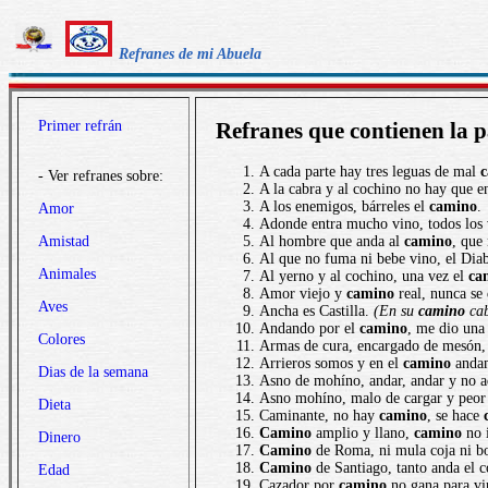
Refranes de mi Abuela
Primer refrán
Refranes que contienen la
A cada parte hay tres leguas de mal
- Ver refranes sobre:
A la cabra y al cochino no hay que e
A los enemigos, bárreles el
camino
.
Amor
Adonde entra mucho vino, todos los 
Amistad
Al hombre que anda al
camino
, que 
Al que no fuma ni bebe vino, el Diab
Animales
Al yerno y al cochino, una vez el
ca
Amor viejo y
camino
real, nunca se 
Aves
Ancha es Castilla.
(En su
camino
cab
Andando por el
camino
, me dio una
Colores
Armas de cura, encargado de mesón, 
Arrieros somos y en el
camino
anda
Dias de la semana
Asno de mohíno, andar, andar y no a
Asno mohíno, malo de cargar y peo
Dieta
Caminante, no hay
camino
, se hace
Camino
amplio y llano,
camino
no 
Dinero
Camino
de Roma, ni mula coja ni bol
Camino
de Santiago, tanto anda el c
Edad
Cazador por
camino
no gana para vi