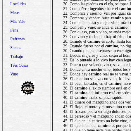
Localides
Como las piedras en el río, se topan
Compañero ingenioso hace el
camin
Meses
Cómplice y asesino, van por igual
c
Comprar y vender, buen
camino
para
Más Vale
Con buen queso y mejor vino, más co
Con pan y vino, se anda el
camino
.
Pena
Con queso, pan y vino, se anda mejo
Con vino y tocino no hay ni frío ni
Refranes
Cuando el
camino
es corto, hasta los
Cuando fueres por el
camino
, no di
Santos
Cuando quiera ausentarse tu enemigo,
Dados, mujeres y vino: sacan al hom
Trabajo
De lo pintado a lo vivo hay cien leg
Dinero que volando vino, se va por 
Tres Cosas
Donde entra mucho vino, todos los v
Vino
Donde hay
camino
real no te vayas p
El arandino se lava con vino, lo llev
El buen labrador, en el
camino
, no e
El
camino
al éxito siempre está en o
El
camino
del infierno está empedra
El
camino
malo, se pasa rápido.
El dinero del mezquino anda dos vec
El flojo, el tonto y el mezquino reco
El fracaso podrá ser algo doloroso po
El perezoso y el mezquino andan dos
El que en un entierro no bebe vino, 
El que habla del
camino
es porque l
El que no tiene nada que perder tien