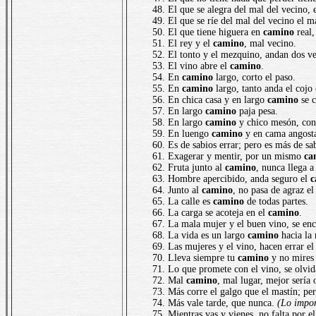
El que se alegra del mal del vecino, 
El que se ríe del mal del vecino el m
El que tiene higuera en
camino
real,
El rey y el
camino
, mal vecino.
El tonto y el mezquino, andan dos v
El vino abre el
camino
.
En
camino
largo, corto el paso.
En
camino
largo, tanto anda el cojo
En chica casa y en largo
camino
se c
En largo
camino
paja pesa.
En largo
camino
y chico mesón, con
En luengo
camino
y en cama angosta
Es de sabios errar; pero es más de sa
Exagerar y mentir, por un mismo
ca
Fruta junto al
camino
, nunca llega a
Hombre apercibido, anda seguro el
c
Junto al
camino
, no pasa de agraz el
La calle es
camino
de todas partes.
La carga se acoteja en el
camino
.
La mala mujer y el buen vino, se en
La vida es un largo
camino
hacia la 
Las mujeres y el vino, hacen errar e
Lleva siempre tu
camino
y no mires 
Lo que promete con el vino, se olvid
Mal
camino
, mal lugar, mejor sería 
Más corre el galgo que el mastín; per
Más vale tarde, que nunca.
(Lo impor
Mientras vas y vienes, no falta por e