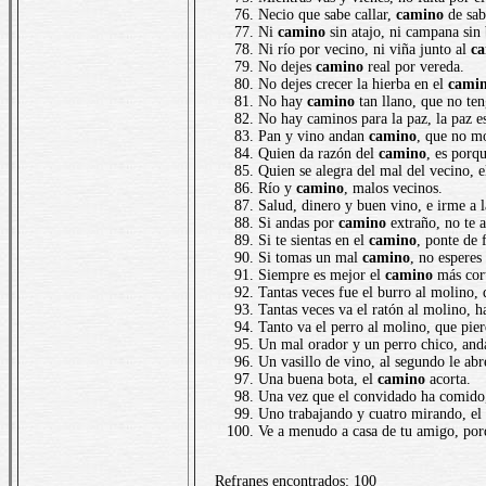
Necio que sabe callar,
camino
de sab
Ni
camino
sin atajo, ni campana sin
Ni río por vecino, ni viña junto al
c
No dejes
camino
real por vereda.
No dejes crecer la hierba en el
cami
No hay
camino
tan llano, que no te
No hay caminos para la paz, la paz e
Pan y vino andan
camino
, que no m
Quien da razón del
camino
, es porq
Quien se alegra del mal del vecino, e
Río y
camino
, malos vecinos.
Salud, dinero y buen vino, e irme a 
Si andas por
camino
extraño, no te 
Si te sientas en el
camino
, ponte de 
Si tomas un mal
camino
, no esperes
Siempre es mejor el
camino
más cor
Tantas veces fue el burro al molino,
Tantas veces va el ratón al molino, h
Tanto va el perro al molino, que pier
Un mal orador y un perro chico, and
Un vasillo de vino, al segundo le ab
Una buena bota, el
camino
acorta.
Una vez que el convidado ha comido
Uno trabajando y cuatro mirando, el
Ve a menudo a casa de tu amigo, por
Refranes encontrados: 100