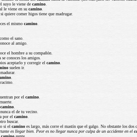
el suyo le viene de
camino
.
al le viene en su
camino
.
 si quiere comer higos tiene que madrugar.
eces el mismo
camino
.
 como el sano.
onoce al amigo.
oce el hombre a su compañón.
 se conoces los amigos.
bios aceptarlo y corregir el
camino
.
mino
suelen ir.
 madurar.
amino
.
 racimo.
cuentran por el
camino
.
muerte.
l
camino
.
nunca el de tu vecino.
a por el
camino
.
otro buscar.
o si el
camino
es largo, más corre el mastín que el galgo. No obstante los dos c
tante es llegar bien. Peor es no llegar nunca por culpa de un accidente en el
c
l
camino
gente.