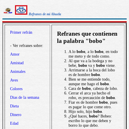
Refranes de mi Abuela
Primer refrán
Refranes que contienen
la palabra "bobo"
- Ver refranes sobre:
A lo
bobo
, a lo
bobo
, en todo
Amor
me meto y de todo como.
Al que va a la bodega y no
Amistad
bebe,
bobo
va y
bobo
viene.
Arrimarse a la boca del lobo
Animales
es de hombre
bobo
.
Bien se me entiende todo,
Aves
aunque me hago el
bobo
.
Cara de
bobo
, cabeza de lobo.
Colores
Cerrar el arca ya hecho el
Dias de la semana
robo, es precaución de
bobo
.
Fiar es de hombre
bobo
, pues
Dieta
es pagar lo que come otro.
Hijo solo, hijo
bobo
.
Dinero
¿Qué haces,
bobo
? Bobeo:
escribo lo que me deben y
Edad
borro lo que debo.