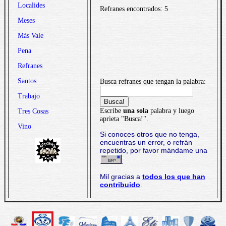
Localides
Refranes encontrados: 5
Meses
Más Vale
Pena
Refranes
Santos
Busca refranes que tengan la palabra:
Trabajo
Escribe
una sola
palabra y luego
Tres Cosas
aprieta "Busca!".
Vino
Si conoces otros que no tenga,
encuentras un error, o refrán
repetido, por favor mándame una
.
Mil gracias a
todos los que han
contribuido
.