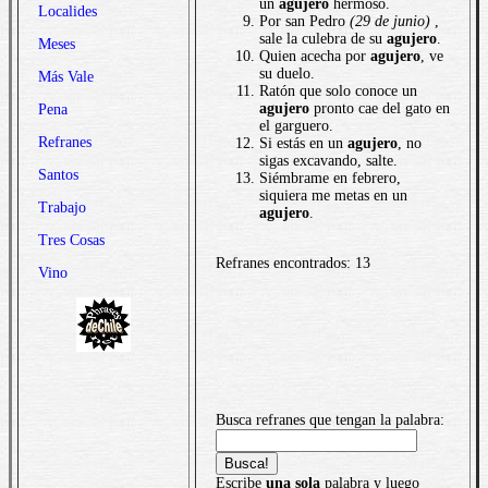
un
agujero
hermoso.
Localides
Por san Pedro
(29 de junio)
,
sale la culebra de su
agujero
.
Meses
Quien acecha por
agujero
, ve
su duelo.
Más Vale
Ratón que solo conoce un
agujero
pronto cae del gato en
Pena
el garguero.
Refranes
Si estás en un
agujero
, no
sigas excavando, salte.
Santos
Siémbrame en febrero,
siquiera me metas en un
Trabajo
agujero
.
Tres Cosas
Refranes encontrados: 13
Vino
Busca refranes que tengan la palabra:
Escribe
una sola
palabra y luego